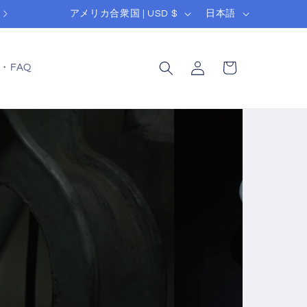
国
言
アメリカ合衆国 | USD $
日本語
/
語
ロ
カ
地
グ
ー
・FAQ
域
イ
ト
ン