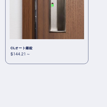
CLオート鎌錠
通
$144.21～
常
価
格