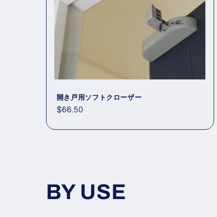
開き戸用ソフトクローザー
通
$66.50
常
価
格
BY USE