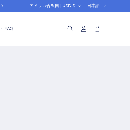
国
言
DISCOVER OUR BEST SELLERS!
アメリカ合衆国 | USD $
日本語
/
語
ロ
カ
地
グ
ー
・FAQ
域
イ
ト
ン